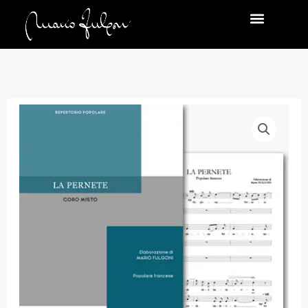
Vai
al
contenuto